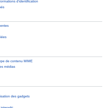
ormations d’identification
ués
centes
liées
type de contenu MIME
 les médias
ilisation des gadgets
interwiki