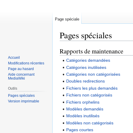
Page spéciale
Pages spéciales
Rapports de maintenance
Aller
Aller
à
à
Accueil
Catégories demandées
la
la
Modifications récentes
Catégories inutilisées
Page au hasard
navigation
recherche
Catégories non catégorisées
Aide concernant
MediaWiki
Doubles redirections
Fichiers les plus demandés
Outils
Fichiers non catégorisés
Pages spéciales
Version imprimable
Fichiers orphelins
Modèles demandés
Modèles inutilisés
Modèles non catégorisés
Pages courtes