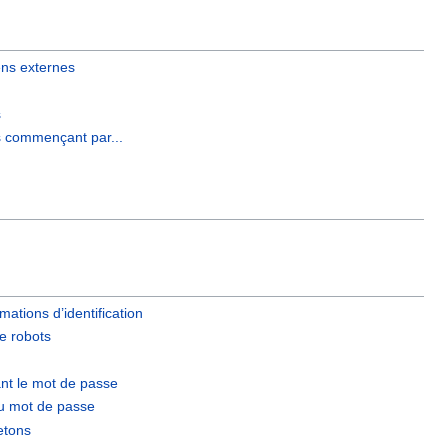
ens externes
s
s commençant par...
rmations d’identification
e robots
nt le mot de passe
 du mot de passe
jetons