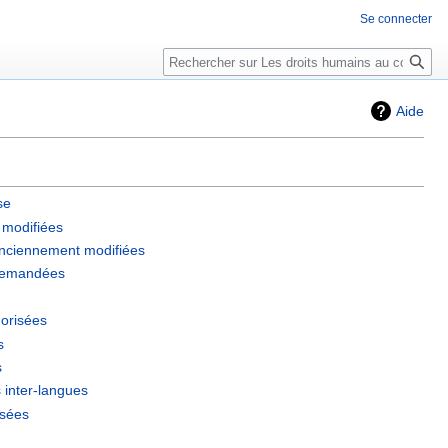
Se connecter
Rechercher
Aide
se
 modifiées
anciennement modifiées
 demandées
orisées
s
s
 inter-langues
ssées