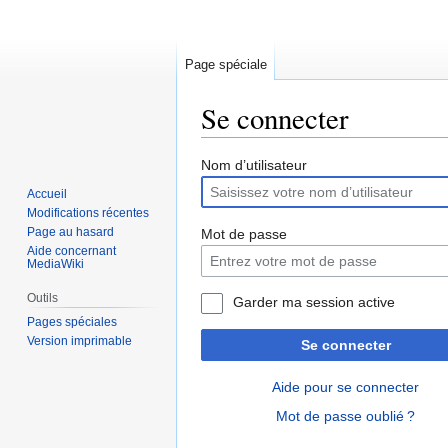
Page spéciale
Se connecter
Aller
Aller
Nom d’utilisateur
à
à
Accueil
la
la
Modifications récentes
navigation
recherche
Page au hasard
Mot de passe
Aide concernant
MediaWiki
Outils
Garder ma session active
Pages spéciales
Version imprimable
Se connecter
Aide pour se connecter
Mot de passe oublié ?