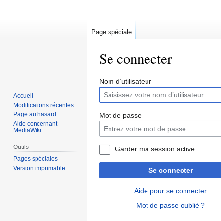
Page spéciale
Se connecter
Aller
Aller
Nom d’utilisateur
à
à
Accueil
la
la
Modifications récentes
navigation
recherche
Page au hasard
Mot de passe
Aide concernant
MediaWiki
Outils
Garder ma session active
Pages spéciales
Version imprimable
Se connecter
Aide pour se connecter
Mot de passe oublié ?