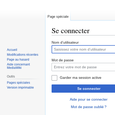
Page spéciale
Se connecter
Aller
Aller
Nom d’utilisateur
à
à
Accueil
la
la
Modifications récentes
navigation
recherche
Page au hasard
Mot de passe
Aide concernant
MediaWiki
Outils
Garder ma session active
Pages spéciales
Version imprimable
Se connecter
Aide pour se connecter
Mot de passe oublié ?