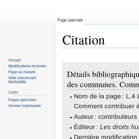
Page spéciale
Citation
Accueil
Aller
Aller
Modifications récentes
Détails bibliographiqu
à
à
Page au hasard
Aide concernant
la
la
des communes. Comme
MediaWiki
navigation
recherche
Outils
Nom de la page : L.4 
Pages spéciales
Comment contribuer 
Version imprimable
Auteur : contributeurs
Éditeur :
Les droits h
Dernière modification 