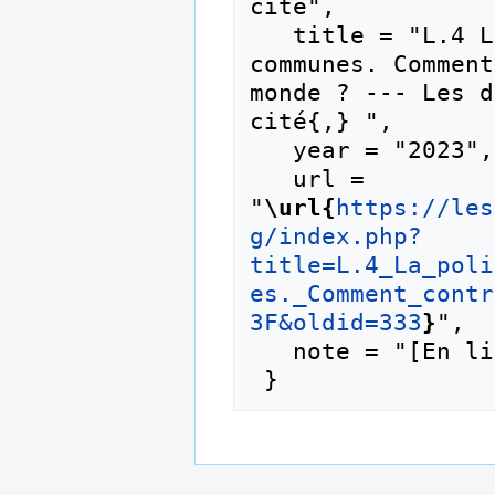
cité",

   title = "L.4 La politique internationale des 
communes. Comment
monde ? --- Les d
cité{,} ",

   year = "2023",

   url = 
"
\url{
https://les
g/index.php?
title=L.4_La_poli
es._Comment_contr
3F&oldid=333
}
",

   note = "[En ligne ; accédé le 8-août-2026]"
