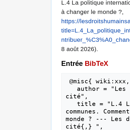
L.4 La politique intern
à changer le monde ?,
https://lesdroitshumains
title=L.4_La_politique
ntribuer_%C3%A0_chan
8 août 2026).
Entrée
BibTeX
 @misc{ wiki:xxx,

   author = "Les droits humains au coeur de la 
cité",

   title = "L.4 La politique internationale des 
communes. Comment
monde ? --- Les d
cité{,} ",
