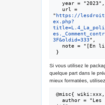
   year = "2023",

   url = 
"
https://lesdroit
ex.php?
title=L.4_La_poli
es._Comment_contr
3F&oldid=333
",

   note = "[En ligne ; accédé le 8-août-2026]"

Si vous utilisez le pac
quelque part dans le pr
mieux formatées, utilisez
 @misc{ wiki:xxx,

   author = "Les droits humains au coeur de la 