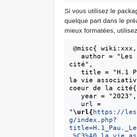
Si vous utilisez le pac
quelque part dans le pr
mieux formatées, utilisez
 @misc{ wiki:xxx,

   author = "Les droits humains au coeur de la 
cité",

   title = "H.1 Pau. Les Points d’appui locaux à 
la vie associativ
coeur de la cité{
   year = "2023",

   url = 
"
\url{
https://les
g/index.php?
title=H.1_Pau._Le
_%C3%A0_la_vie_as