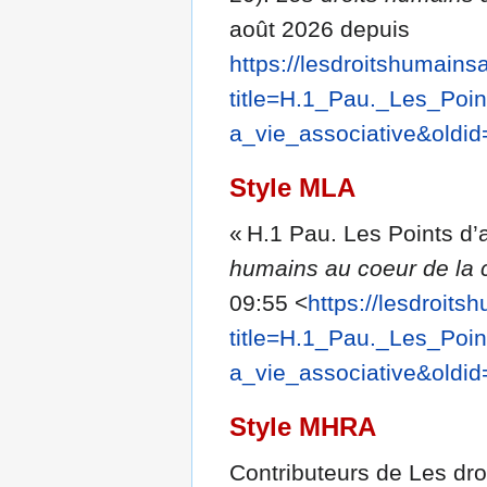
août 2026 depuis
https://lesdroitshumains
title=H.1_Pau._Les_P
a_vie_associative&oldi
Style MLA
« H.1 Pau. Les Points d’
humains au coeur de la 
09:55 <
https://lesdroit
title=H.1_Pau._Les_P
a_vie_associative&oldi
Style MHRA
Contributeurs de Les dro