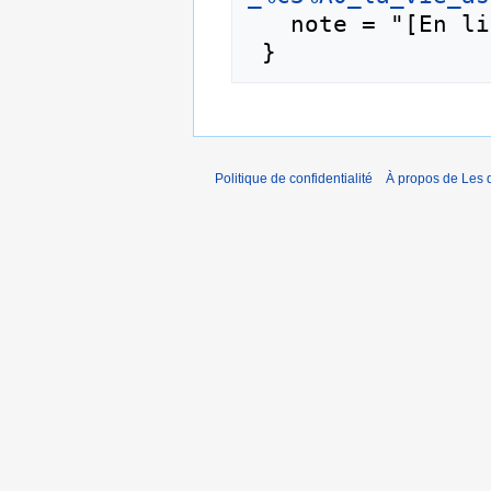
   note = "[En ligne ; accédé le 7-août-2026]"

Politique de confidentialité
À propos de Les d