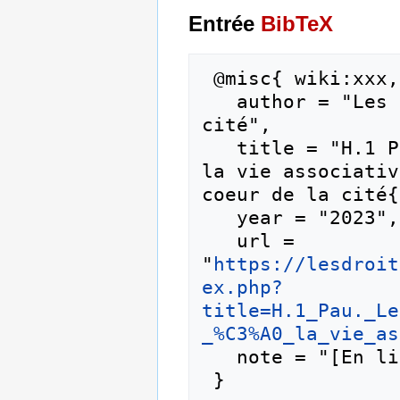
Entrée
BibTeX
 @misc{ wiki:xxx,

   author = "Les droits humains au coeur de la 
cité",

   title = "H.1 Pau. Les Points d’appui locaux à 
la vie associativ
coeur de la cité{
   year = "2023",

   url = 
"
https://lesdroit
ex.php?
title=H.1_Pau._Le
_%C3%A0_la_vie_as
   note = "[En ligne ; accédé le 7-août-2026]"
