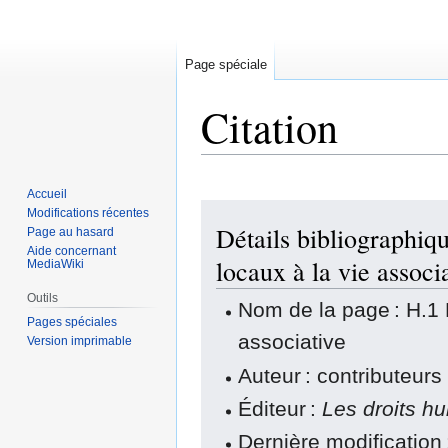
Page spéciale
Citation
Accueil
Aller
Aller
Modifications récentes
Détails bibliographiq
à
à
Page au hasard
Aide concernant
la
la
locaux à la vie associ
MediaWiki
navigation
recherche
Outils
Nom de la page : H.1 
Pages spéciales
associative
Version imprimable
Auteur : contributeurs
Éditeur :
Les droits h
Dernière modification 