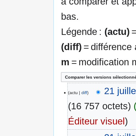
à comparer et app
bas.
Légende :
(actu)
=
(diff)
= différence
m
= modification 
21
21 juil
actu
diff
juillet
2023
16 757 octets
Éditeur visuel