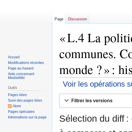
Page
Discussion
« L.4 La polit
communes. Com
Accueil
Modifications récentes
monde ? » : hi
Page au hasard
Aide concernant
MediaWiki
Voir les opérations s
Outils
Pages liées
Aller
Aller
Filtrer les versions
Suivi des pages liées
à
à
Atom
la
la
Pages spéciales
Sélection du diff 
navigation
recherche
Informations sur la page