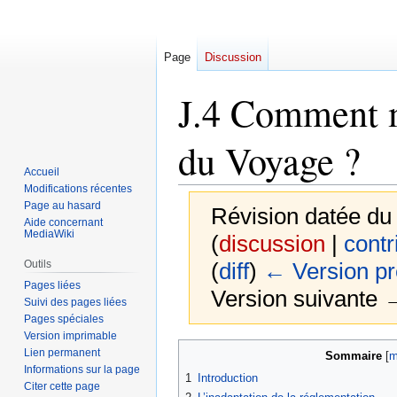
Page
Discussion
J.4 Comment m
du Voyage ?
Accueil
Modifications récentes
Page au hasard
Révision datée du 
Aide concernant
MediaWiki
(
discussion
|
contr
Outils
(
diff
)
← Version p
Pages liées
Version suivante →
Suivi des pages liées
Pages spéciales
Version imprimable
Aller
Aller
Lien permanent
Sommaire
à
à
Informations sur la page
1
Introduction
Citer cette page
la
la