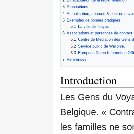
2
L’inadaptation de la réglementation
navigation
recherche
3
Propositions
4
Actualisation, sources & pour en savoi
5
Exemples de bonnes pratiques
5.1
La ville de Troyes
6
Associations et personnes de contact
6.1
Centre de Médiation des Gens 
6.2
Service public de Wallonie,
6.3
European Roma Information Offi
7
Références
Introduction
Les Gens du Voya
Belgique. « Contr
les familles ne s