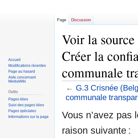
Page
Discussion
Voir la source
Créer la confi
Accueil
Modifications récentes
communale tra
Page au hasard
Aide concernant
MediaWiki
←
G.3 Crisnée (Belg
Outils
communale transpar
Pages liées
Suivi des pages liées
Aller
Aller
Pages spéciales
Vous n’avez pas le
Informations sur la page
à
à
la
la
raison suivante :
navigation
recherche