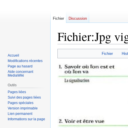
Fichier
Discussion
Fichier
:
Jpg vi
Aller
Aller
Fichier
Hist
Accueil
à
à
Modifications récentes
la
la
Page au hasard
navigation
recherche
Aide concernant
MediaWiki
Outils
Pages liées
Suivi des pages liées
Pages spéciales
Version imprimable
Lien permanent
Informations sur la page