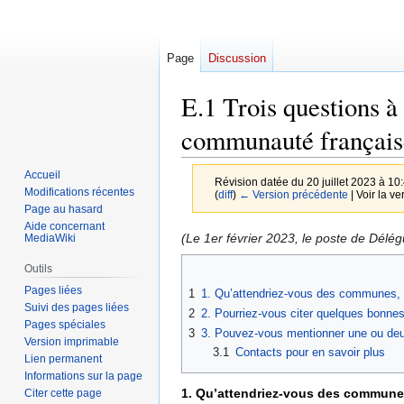
Page
Discussion
E.1 Trois questions à
communauté français
Accueil
Révision datée du 20 juillet 2023 à 10
Modifications récentes
(
diff
)
← Version précédente
| Voir la ve
Page au hasard
Aide concernant
Aller
Aller
(Le 1er février 2023, le poste de Dél
MediaWiki
à
à
Outils
la
la
Pages liées
1
1. Qu’attendriez-vous des communes, co
navigation
recherche
Suivi des pages liées
2
2. Pourriez-vous citer quelques bonnes 
Pages spéciales
3
3. Pouvez-vous mentionner une ou deux
Version imprimable
3.1
Contacts pour en savoir plus
Lien permanent
Informations sur la page
1. Qu’attendriez-vous des communes,
Citer cette page