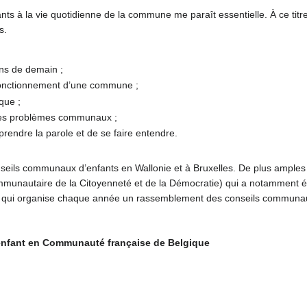
ants à la vie quotidienne de la commune me paraît essentielle. À ce tit
s.
ens de demain ;
u fonctionnement d’une commune ;
ique ;
 des problèmes communaux ;
prendre la parole et de se faire entendre.
conseils communaux d’enfants en Wallonie et à Bruxelles. De plus ample
nautaire de la Citoyenneté et de la Démocratie) qui a notamment élab
 et qui organise chaque année un rassemblement des conseils communau
’enfant en Communauté française de Belgique