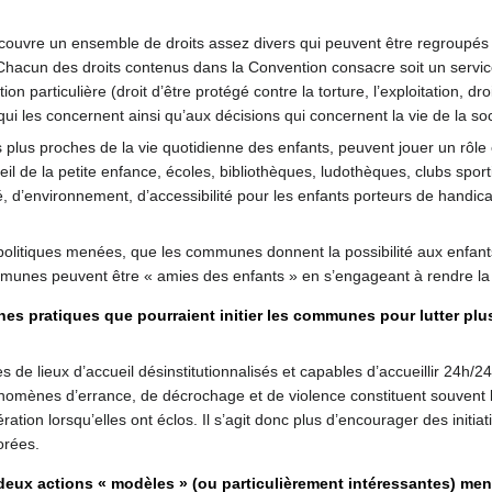
couvre un ensemble de droits assez divers qui peuvent être regroupés en
. Chacun des droits contenus dans la Convention consacre soit un service 
ction particulière (droit d’être protégé contre la torture, l’exploitation, dr
qui les concernent ainsi qu’aux décisions qui concernent la vie de la soci
 plus proches de la vie quotidienne des enfants, peuvent jouer un rôle
ueil de la petite enfance, écoles, bibliothèques, ludothèques, clubs spor
té, d’environnement, d’accessibilité pour les enfants porteurs de handica
 politiques menées, que les communes donnent la possibilité aux enfants
munes peuvent être « amies des enfants » en s’engageant à rendre la v
es pratiques que pourraient initier les communes pour lutter plus
e lieux d’accueil désinstitutionnalisés et capables d’accueillir 24h/24
nomènes d’errance, de décrochage et de violence constituent souvent l’a
tion lorsqu’elles ont éclos. Il s’agit donc plus d’encourager des initiat
orées.
eux actions « modèles » (ou particulièrement intéressantes) mené