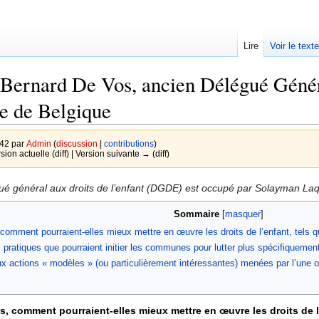
Lire
Voir le text
 Bernard De Vos, ancien Délégué Généra
e de Belgique
:42 par
Admin
(
discussion
|
contributions
)
rsion actuelle (diff) | Version suivante → (diff)
égué général aux droits de l’enfant (DGDE) est occupé par Solayman La
Sommaire
mment pourraient-elles mieux mettre en œuvre les droits de l’enfant, tels qu’i
pratiques que pourraient initier les communes pour lutter plus spécifiquement
 actions « modèles » (ou particulièrement intéressantes) menées par l’une o
 comment pourraient-elles mieux mettre en œuvre les droits de l’e