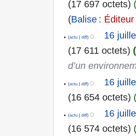
17 697 octets
o
n
Balise
:
Éditeur
s
16 juil
actu
diff
17 611 octets
d’un environnem
16 juil
actu
diff
16 654 octets
A
16 juil
u
actu
diff
c
16 574 octets
u
n