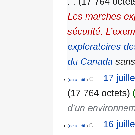
17 764 octet
u
n
Les marches exp
r
é
s
sécurité. L’exe
u
m
exploratoires d
é
d
du Canada
sans 
e
s
m
17
17 juil
actu
diff
o
juillet
d
2023
17 764 octets
i
f
d’un environnem
i
c
a
16
16 juil
actu
diff
t
juillet
i
2023