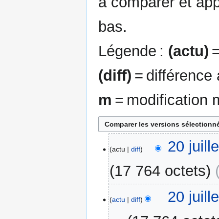
à comparer et app
bas.
Légende :
(actu)
=
(diff)
= différence
m
= modification 
20
20 juil
actu
diff
juillet
2023
17 764 octets
A
20 juil
u
actu
diff
c