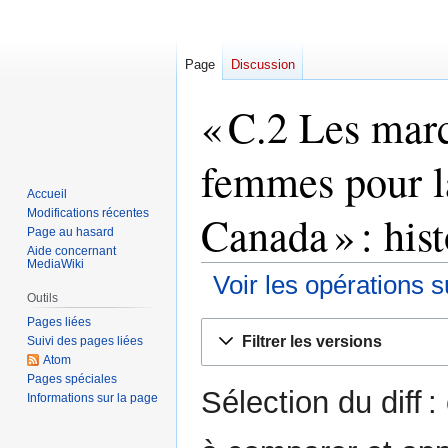
Page
Discussion
« C.2 Les marc
femmes pour l
Accueil
Modifications récentes
Canada » : his
Page au hasard
Aide concernant
MediaWiki
Voir les opérations s
Outils
Pages liées
Aller
Aller
Filtrer les versions
Suivi des pages liées
à
à
Atom
la
la
Pages spéciales
Sélection du diff 
navigation
recherche
Informations sur la page