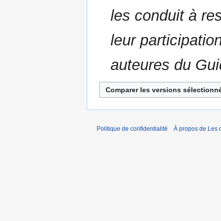
n
les conduit à re
s
leur participatio
auteures du Gui
Politique de confidentialité
À propos de Les d