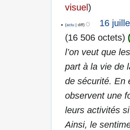
visuel
r
é
s
16 juil
u
actu
diff
m
16 506 octets
é
d
l’on veut que l
e
s
m
part à la vie de 
o
d
de sécurité. En
i
f
observent une f
i
c
leurs activités 
a
t
i
Ainsi, le sentim
o