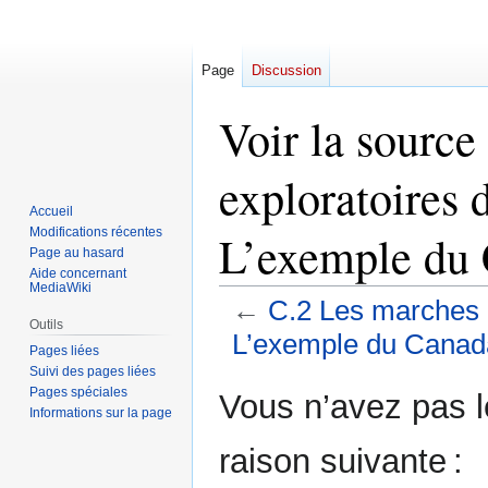
Page
Discussion
Voir la source
exploratoires 
Accueil
Modifications récentes
L’exemple du
Page au hasard
Aide concernant
MediaWiki
←
C.2 Les marches e
Outils
L’exemple du Canad
Pages liées
Suivi des pages liées
Aller
Aller
Pages spéciales
Vous n’avez pas le
Informations sur la page
à
à
la
la
raison suivante :
navigation
recherche